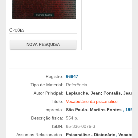
Opções
NOVA PESQUISA
Registro:
66847
Tipo de Material:
Referência
Autor Principal:
Laplanche, Jean; Pontalis, Jean-B
Título:
Vocabulário da psicanálise
Imprenta:
São Paulo:
Martins Fontes
, 1998
Descrição física:
554 p.
ISBN:
85-336-0076-3
Assuntos Relacionados:
Psicanálise - Dicionário
;
Vocabulár