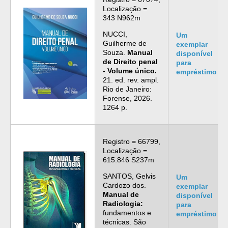
Localização =
343 N962m
NUCCI,
Um
Guilherme de
exemplar
Souza.
Manual
disponível
de Direito penal
para
- Volume único.
empréstimo
21. ed. rev. ampl.
Rio de Janeiro:
Forense, 2026.
1264 p.
Registro = 66799,
Localização =
615.846 S237m
SANTOS, Gelvis
Um
Cardozo dos.
exemplar
Manual de
disponível
Radiologia:
para
fundamentos e
empréstimo
técnicas. São