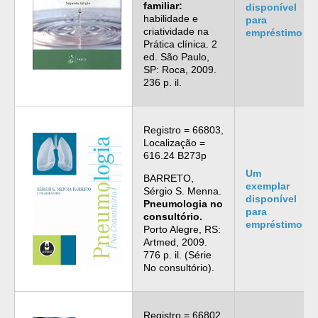
familiar:
disponível
habilidade e
para
criatividade na
empréstimo
Prática clínica. 2
ed. São Paulo,
SP: Roca, 2009.
236 p. il.
Registro = 66803,
Localização =
616.24 B273p
Um
BARRETO,
exemplar
Sérgio S. Menna.
disponível
Pneumologia no
para
consultório.
empréstimo
Porto Alegre, RS:
Artmed, 2009.
776 p. il. (Série
No consultório).
Registro = 66802,