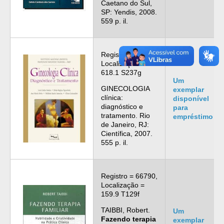
Caetano do Sul,
SP: Yendis, 2008.
559 p. il.
Registro = 66800,
Localização =
618.1 S237g
Um
GINECOLOGIA
exemplar
clínica:
disponível
diagnóstico e
para
tratamento. Rio
empréstimo
de Janeiro, RJ:
Científica, 2007.
555 p. il.
Registro = 66790,
Localização =
159.9 T129f
TAIBBI, Robert.
Um
Fazendo terapia
exemplar