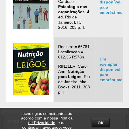
Cardoso.
disponível
Psicologia nas
para
organizações.
4
empréstimo
ed. Rio de
Janeiro: LTC,
2016. 203 p. il.
Registro = 66781,
Localização =
612.36 R578n
Um
exemplar
RINZLER, Carol
disponível
Ann.
Nutrição
para
para Leigos.
Rio
empréstimo
de Janeiro: Alta
Books, 2011. 368
p. il.
Utilizamos cookies e
tecnologias semelhantes de
acordo com a nossa
Política
O SIABI - Bibliotecas
de Privacidade
, e ao
OK
continuar navegando, você