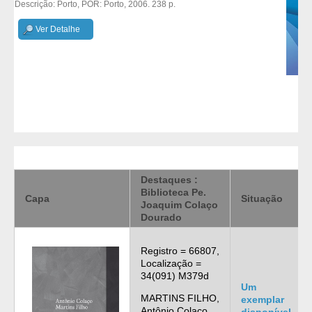
Descrição: Porto, POR: Porto, 2006. 238 p.
Ver Detalhe
Destaques :
Biblioteca Pe.
Capa
Situação
Joaquim Colaço
Dourado
Registro = 66807,
Localização =
34(091) M379d
Um
MARTINS FILHO,
exemplar
Antônio Colaço.
disponível