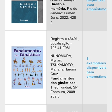
Direito e
para
memória.
Rio de
empréstimo
Janeiro: Lumen
Juris, 2022. 428
p.
Registro = 43491,
Localização =
796.41 F981
NUNOMURA,
8
Myrian;
exemplares
TSUKAMOTO,
disponíveis
Mariana Harumi
para
Cruz.
empréstimo
Fundamentos
das ginásticas.
1. ed. jundiaí, SP:
Fontoura, 2009.
239 p.