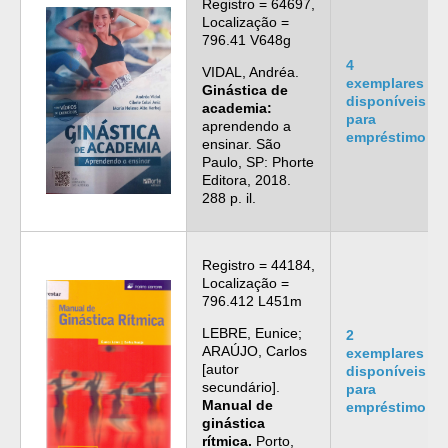
Registro = 64697,
Localização =
796.41 V648g
4
VIDAL, Andréa.
exemplares
Ginástica de
disponíveis
academia:
para
aprendendo a
empréstimo
ensinar. São
Paulo, SP: Phorte
Editora, 2018.
288 p. il.
Registro = 44184,
Localização =
796.412 L451m
LEBRE, Eunice;
2
ARAÚJO, Carlos
exemplares
[autor
disponíveis
secundário].
para
Manual de
empréstimo
ginástica
rítmica.
Porto,