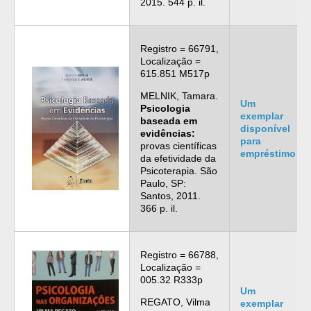
2015. 544 p. il.
Registro = 66791,
Localização =
615.851 M517p
MELNIK, Tamara.
Um
Psicologia
exemplar
baseada em
disponível
evidências:
para
provas científicas
empréstimo
da efetividade da
Psicoterapia. São
Paulo, SP:
Santos, 2011.
366 p. il.
Registro = 66788,
Localização =
005.32 R333p
Um
REGATO, Vilma
exemplar