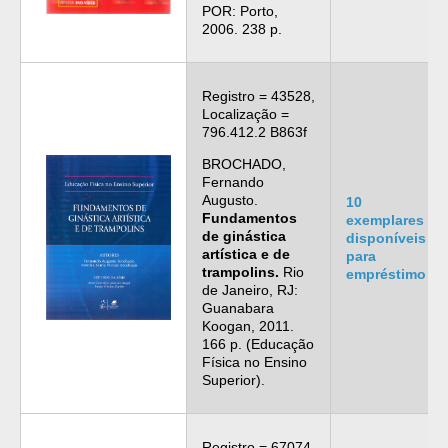
POR: Porto,
2006. 238 p.
Registro = 43528,
Localização =
796.412.2 B863f
BROCHADO,
Fernando
Augusto.
10
Fundamentos
exemplares
de ginástica
disponíveis
artística e de
para
trampolins.
Rio
empréstimo
de Janeiro, RJ:
Guanabara
Koogan, 2011.
166 p. (Educação
Física no Ensino
Superior).
Registro = 67074,