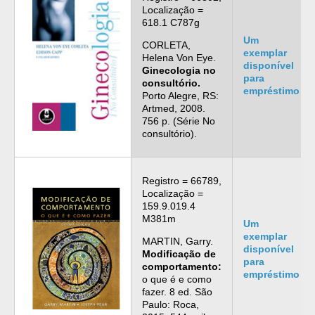
Localização =
618.1 C787g
Um
CORLETA,
exemplar
Helena Von Eye.
disponível
Ginecologia no
para
consultório.
empréstimo
Porto Alegre, RS:
Artmed, 2008.
756 p. (Série No
consultório).
Registro = 66789,
Localização =
159.9.019.4
M381m
Um
exemplar
MARTIN, Garry.
disponível
Modificação de
para
comportamento:
empréstimo
o que é e como
fazer. 8 ed. São
Paulo: Roca,