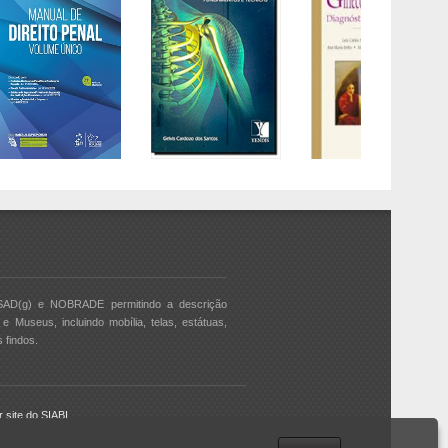
SAD(g) e NOBRADE permitindo a descrição
e Museus, incluindo mobília, telas, estátuas,
 findos.
ar site do SIABI