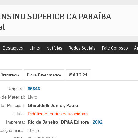
ENSINO SUPERIOR DA PARAÍBA
al
Destaques
Links
Notícias
Redes Sociais
Fale Conosco
Á
Referência
Ficha Catalográfica
MARC-21
Registro:
66846
 de Material:
Livro
tor Principal:
Ghiraldelli Junior, Paulo.
Título:
Didática e teorias educacionais
Imprenta:
Rio de Janeiro:
DP&A Editora
, 2002
crição física:
104 p.