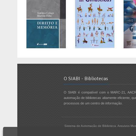
O SIABI - Bibliotecas
O SIABI é compatível com o MARC-21, AACR
automação de bibliotecas altamente eficiente, qu
processos de um centro de informação.
Sistema de Automação de Biblioteca, Arquivos Mus