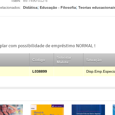
ISBN:
85-7490-012-5
elacionados:
Didática
;
Educação - Filosofia
;
Teorias educacionai
plar com possibilidade de empréstimo NORMAL !
Solicitar
Código
Situação
Malote
L038899
Disp.Emp.Especia