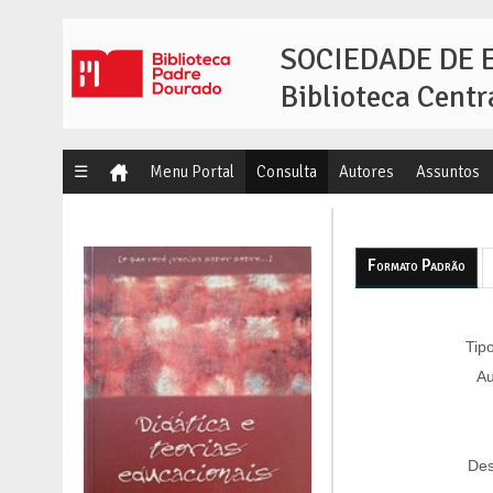
SOCIEDADE DE 
Biblioteca Centr
☰
Menu Portal
Consulta
Autores
Assuntos
Formato Padrão
Tipo
Au
Des