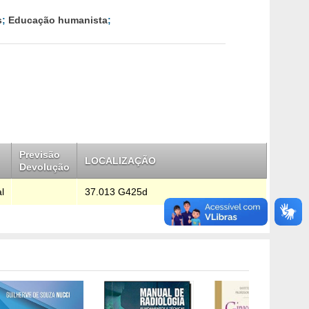
s
;
Educação humanista
;
Previsão
LOCALIZAÇÃO
Devolução
l
37.013 G425d