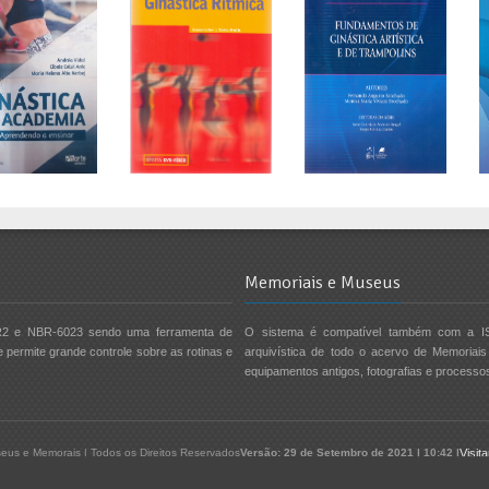
Memoriais e Museus
2 e NBR-6023 sendo uma ferramenta de
O sistema é compatível também com a I
e permite grande controle sobre as rotinas e
arquivística de todo o acervo de Memoriais 
equipamentos antigos, fotografias e processos
eus e Memorais | Todos os Direitos Reservados
Versão: 29 de Setembro de 2021 | 10:42 |
Visit