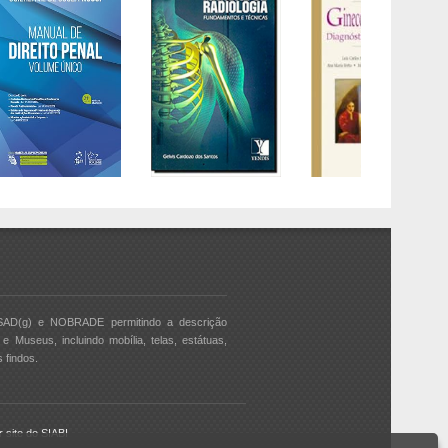
SAD(g) e NOBRADE permitindo a descrição
e Museus, incluindo mobília, telas, estátuas,
 findos.
ar site do SIABI