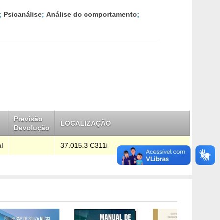
;
Psicanálise
;
Análise do comportamento
;
Previsão
LOCALIZAÇÃO
Devolução
l
37.015.3 C311i