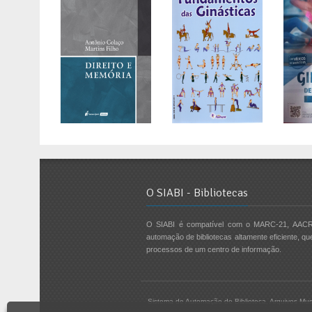
O SIABI - Bibliotecas
O SIABI é compatível com o MARC-21, AACR
automação de bibliotecas altamente eficiente, qu
processos de um centro de informação.
Sistema de Automação de Biblioteca, Arquivos Mus