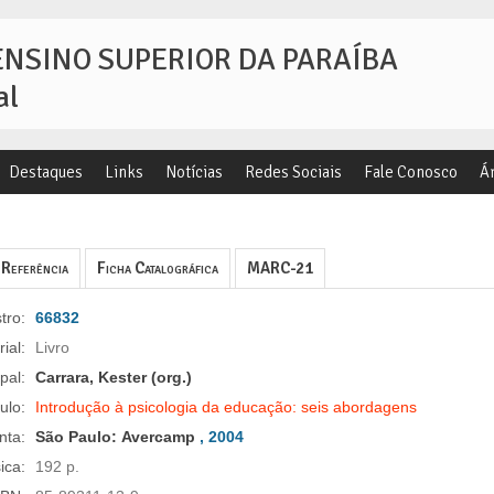
ENSINO SUPERIOR DA PARAÍBA
al
Destaques
Links
Notícias
Redes Sociais
Fale Conosco
Á
Referência
Ficha Catalográfica
MARC-21
tro:
66832
ial:
Livro
pal:
Carrara, Kester (org.)
tulo:
Introdução à psicologia da educação: seis abordagens
nta:
São Paulo:
Avercamp
, 2004
ica:
192 p.