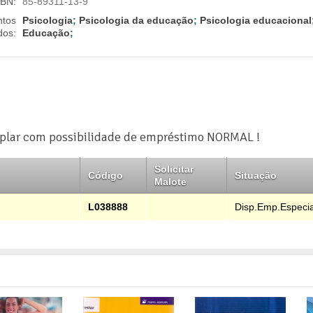
SBN:
85-89311-13-9
ntos
Psicologia
;
Psicologia da educação
;
Psicologia educacional
dos:
Educação
;
plar com possibilidade de empréstimo NORMAL !
Solicitar
Código
Situação
Malote
L038888
Disp.Emp.Especia