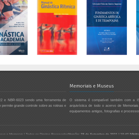
Memoriais e Museus
2 e NBR-6023 sendo uma ferramenta de
O sistema é compatível também com a I
e permite grande controle sobre as rotinas e
arquivística de todo o acervo de Memoriais 
equipamentos antigos, fotografias e processos
eus e Memorais | Todos os Direitos Reservados
Versão: 29 de Setembro de 2021 | 10:42 |
Visit