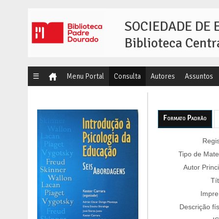
SOCIEDADE DE 
Biblioteca Centr
☰
Menu Portal
Consulta
Autores
Assuntos
Formato Padrão
Regis
Tipo de Mater
Autor Princi
Tí
Impre
Descrição fís