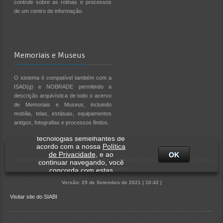
controle sobre as rotinas e processos
de um centro de informação.
Memoriais e Museus
O sistema é compatível também com a
ISAD(g) e NOBRADE permitindo a
descrição arquivística de todo o acervo
de Memoriais e Museus, incluindo
mobília, telas, estátuas, equipamentos
antigos, fotografias e processos findos.
Utilizamos cookies e
tecnologias semelhantes de
acordo com a nossa
Política
de Privacidade
, e ao
OK
Sistema de Automação de Biblioteca, Arquivos Museus e Memorais | Todos os Direitos
continuar navegando, você
Reservados
concorda com estas
condições.
Versão: 29 de Setembro de 2021 | 10:42 |
Visitar site do SIABI