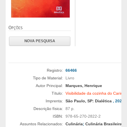
Opções
NOVA PESQUISA
Registro:
66466
Tipo de Material:
Livro
Autor Principal:
Marques, Henrique
Título:
Visibilidade da cozinha do Cariri 
Imprenta:
São Paulo, SP:
Dialética
, 2024
Descrição física:
87 p.
ISBN:
978-65-270-2822-2
Assuntos Relacionados:
Culinária
;
Culinária Brasileira
;
C